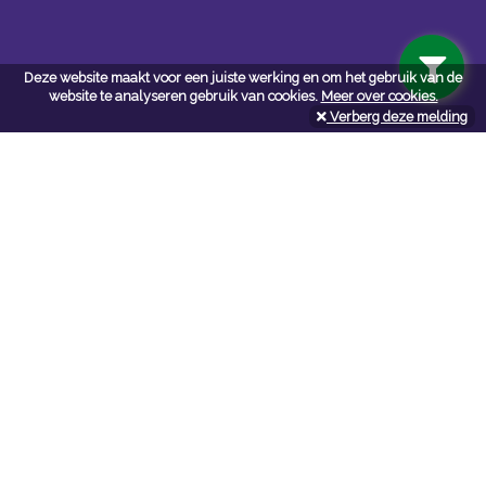
Deze website maakt voor een juiste werking en om het gebruik van de
website te analyseren gebruik van cookies.
Meer over cookies.
Verberg deze melding
Navigatie
Algemene voorwaarden
Privacy
Cookiebeleid
Cookie-instellingen
Contactformulier
API documentatie
Contact
Neem bij vragen en/of opmerkingen
contact
met ons op:
NV De Marie webshop