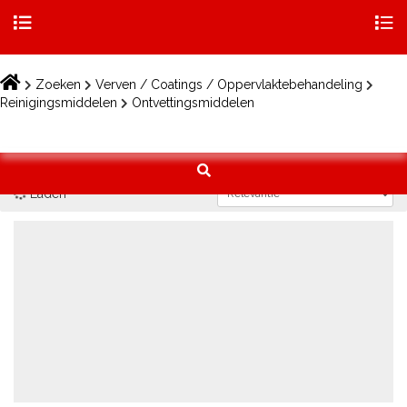
Togg
navig
Skip
to
Zoeken
Verven / Coatings / Oppervlaktebehandeling
content
Reinigingsmiddelen
Ontvettingsmiddelen
Laden