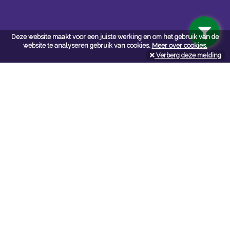
Deze website maakt voor een juiste werking en om het gebruik van de
website te analyseren gebruik van cookies.
Meer over cookies.
Verberg deze melding
Navigatie
Algemene voorwaarden
Privacy
Cookiebeleid
Cookie-instellingen
Contactformulier
API documentatie
Contact
Neem bij vragen en/of opmerkingen
contact
met ons op:
NV De Marie webshop