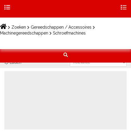
Togg
navig
Skip
to
Zoeken
Gereedschappen / Accessoires
content
Machinegereedschappen
Schroefmachines
Laden