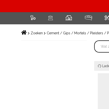
Skip
to
content
Zoeken
Cement / Gips / Mortels / Pleisters / P
Lad