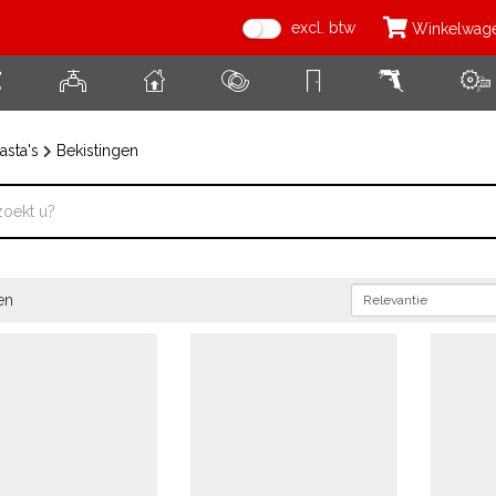
excl. btw
Winkelwag
asta's
Bekistingen
en