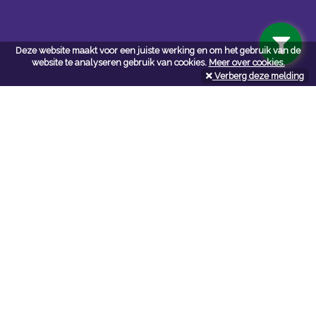
Deze website maakt voor een juiste werking en om het gebruik van de
website te analyseren gebruik van cookies.
Meer over cookies.
Verberg deze melding
Navigatie
Algemene voorwaarden
Privacy
Cookiebeleid
Cookie-instellingen
Contactformulier
API documentatie
Contact
Neem bij vragen en/of opmerkingen
contact
met ons op:
NV De Marie webshop