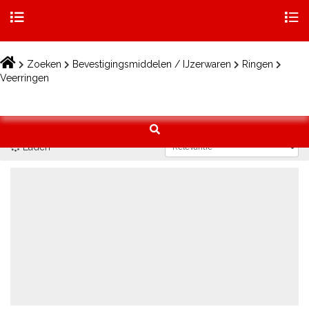
Togg
navig
Skip
to
Zoeken
Bevestigingsmiddelen / IJzerwaren
Ringen
content
Veerringen
Laden