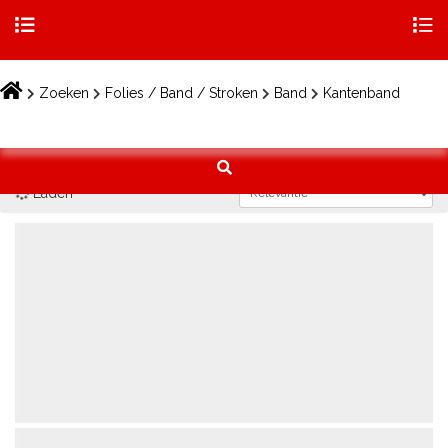
Togg
navig
Skip
to
Zoeken
Folies / Band / Stroken
Band
Kantenband
content
Laden