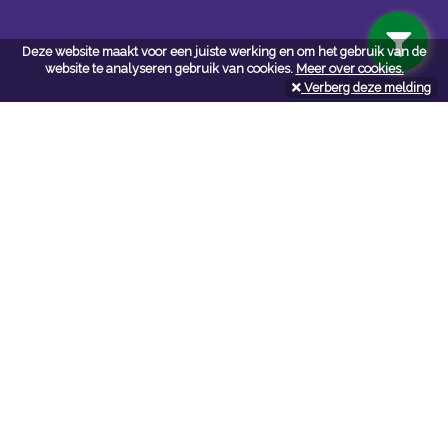
Deze website maakt voor een juiste werking en om het gebruik van de
website te analyseren gebruik van cookies.
Meer over cookies.
Verberg deze melding
Navigatie
Algemene voorwaarden
Privacy
Cookiebeleid
Cookie-instellingen
Contactformulier
API documentatie
Contact
Neem bij vragen en/of opmerkingen
contact
met ons op:
NV De Marie webshop
NV De Marie webshop