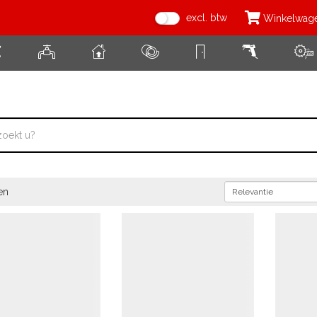
excl. btw
Winkelwag
en