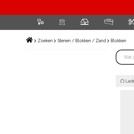
Skip
to
content
Zoeken
Stenen / Blokken / Zand
Blokken
Lad