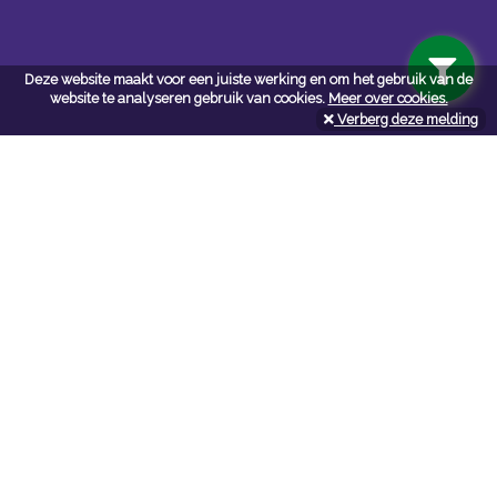
Deze website maakt voor een juiste werking en om het gebruik van de
website te analyseren gebruik van cookies.
Meer over cookies.
Verberg deze melding
Navigatie
Algemene voorwaarden
Privacy
Cookiebeleid
Cookie-instellingen
Contactformulier
API documentatie
Contact
Neem bij vragen en/of opmerkingen
contact
met ons op:
NV De Marie webshop