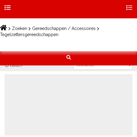
Togg
navig
Skip
to
Zoeken
Gereedschappen / Accessoires
content
Tegelzettersgereedschappen
Laden