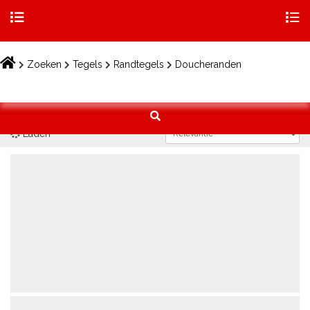
Togg
navig
Skip
to
Zoeken
Tegels
Randtegels
Doucheranden
content
Laden