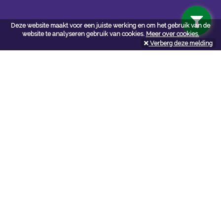
Deze website maakt voor een juiste werking en om het gebruik van de
website te analyseren gebruik van cookies.
Meer over cookies.
Verberg deze melding
Navigatie
Algemene voorwaarden
Privacy
Cookiebeleid
Cookie-instellingen
Contactformulier
API documentatie
Contact
Neem bij vragen en/of opmerkingen
contact
met ons op:
NV De Marie webshop
NV De Marie webshop